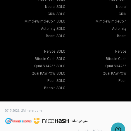
Neurai SOLO
Neurai
GRIN SOLO
GRIN
MimbleWimbleCoin SOLO
MimbleWimbleCoin
Aeternity SOLO
Aeternity
Beam SOLO
Beam
Nervos SOLO
Nervos
Bitcoin Cash SOLO
Bitcoin Cash
Quai SHA256 SOLO
Quai SHA256
Quai KAWPOW SOLO
Quai KAWPOW
Pearl SOLO
Pearl
Bitcoin SOLO
2017-2026,
2Miners.com
متوافق تمامًا: