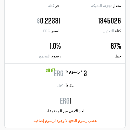
معدل
تجزئة الشبكة
اخر
كتلة
$
0.22381
1845026
كتلة
التعدين
السعر
ERG
1.0%
67%
حظ
رسوم
المجمع
$0.67
+ رسوم Tx
ERG
3
مكافأة
كتلة
ERG
1
الحد الأدنى من المدفوعات
نغطي رسوم الدفع. لا وجود لرسوم إضافية.