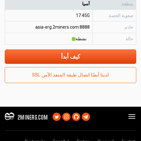
منطقة
آسيا
صعوبة الحصة
17.45G
خادم
asia-erg.2miners.com:8888
حالة
نشطة
كيف أبدأ
لدينا أيضًا اتصال طبقة المنفذ الآمن SSL
2MINERS.COM