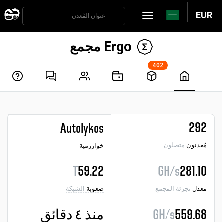
EUR
Ergo مجمع
402
292
Autolykos
مُعدنون
متصلون
خوارزمية
T
59.22
GH/s
281.10
معدل
تجزئة المجمع
صعوبة
الشبكة
559.68
GH/s
منذ ٤ دقائق