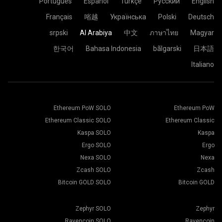
Português
Español
Türkçe
Русский
English
Français
㗂越
Українська
Polski
Deutsch
srpski
Al Arabiya
中文
ภาษาไทย
Magyar
한국어
Bahasa Indonesia
bãlgarski
日本語
Italiano
Ethereum PoW SOLO
Ethereum PoW
Ethereum Classic SOLO
Ethereum Classic
Kaspa SOLO
Kaspa
Ergo SOLO
Ergo
Nexa SOLO
Nexa
Zcash SOLO
Zcash
Bitcoin GOLD SOLO
Bitcoin GOLD
Zephyr SOLO
Zephyr
Ravencoin SOLO
Ravencoin