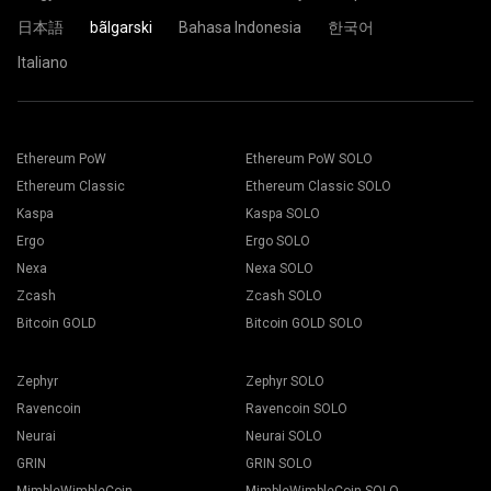
Готови сте и вашият риг за копаене, вече копае в пула
日本語
bãlgarski
Bahasa Indonesia
한국어
на 2Miners.
Italiano
Копирайте и поставете адреса на вашия портфейл, в
полето за Address и напишете името му, в полето Name
долу. Натиснете бутона Create.
Изберете подходящия софтуер за копаене.
Изберете пул за копаене 2Miners. Когато прозорецът се
Препоръчителния софтуер за копаене, може да бъде
Ethereum PoW
Ethereum PoW SOLO
появи, изберете най-близкия до вас сървър.
намерен на страницата "
Как да започнем
". Натиснете
Ethereum Classic
Ethereum Classic SOLO
Стандартната позиция за Европа е EU.
върху бутона Запази.
Отидете на раздел Копачки.
Kaspa
Kaspa SOLO
Изберете вашия риг за копаене и натиснете бутона
Ergo
Ergo SOLO
Копаене.
Nexa
Nexa SOLO
Zcash
Zcash SOLO
Bitcoin GOLD
Bitcoin GOLD SOLO
Zephyr
Zephyr SOLO
Изберете вашия Портфейл, Монета и Копачка, от
падащия списък.
Ravencoin
Ravencoin SOLO
Neurai
Neurai SOLO
GRIN
GRIN SOLO