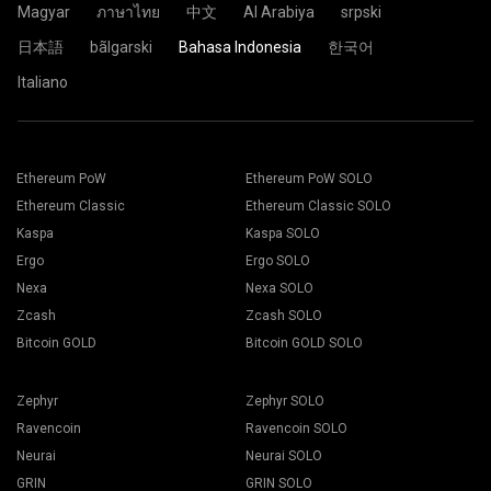
Magyar
ภาษาไทย
中文
Al Arabiya
srpski
日本語
bãlgarski
Bahasa Indonesia
한국어
Italiano
Pilih aplikasi mining yang sesuai. Rekomendasi aplikasi
Paste alamat dompet di kolom
Address
dan ketik namanya
mining dapat dilihat di halaman “
Cara Memulai
”. Tekan
pada kolom
Name
dibawah. Tekan tombol
Create
.
tombol Simpan.
Pilih mining pool
2Miners
. Ketika ada jendela popup, Pilih
Navigasi ke tab Worker
lokasi server terdekat. Lokasi dasar untuk Eropa adalah
EU
.
Pilih mining rig anda dan tekan tombol Mining.
Ethereum PoW
Ethereum PoW SOLO
Ethereum Classic
Ethereum Classic SOLO
Kaspa
Kaspa SOLO
Ergo
Ergo SOLO
Nexa
Nexa SOLO
Pilih Dompet anda, Koin dan Miner dari daftar drop-down.
Zcash
Zcash SOLO
Bitcoin GOLD
Bitcoin GOLD SOLO
Zephyr
Zephyr SOLO
Tekan Apply untuk mulai mining.
Ravencoin
Ravencoin SOLO
Neurai
Neurai SOLO
GRIN
GRIN SOLO