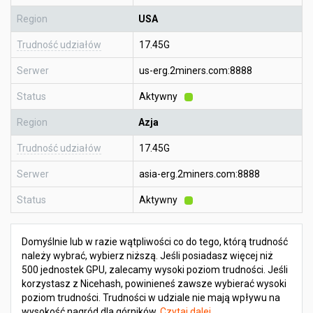
Region
USA
Trudność udziałów
17.45G
Serwer
us-erg.2miners.com:8888
Status
Aktywny
Region
Azja
Trudność udziałów
17.45G
Serwer
asia-erg.2miners.com:8888
Status
Aktywny
Domyślnie lub w razie wątpliwości co do tego, którą trudność
należy wybrać, wybierz niższą. Jeśli posiadasz więcej niż
500 jednostek GPU, zalecamy wysoki poziom trudności. Jeśli
korzystasz z Nicehash, powinieneś zawsze wybierać wysoki
poziom trudności. Trudności w udziale nie mają wpływu na
wysokość nagród dla górników.
Czytaj dalej
.