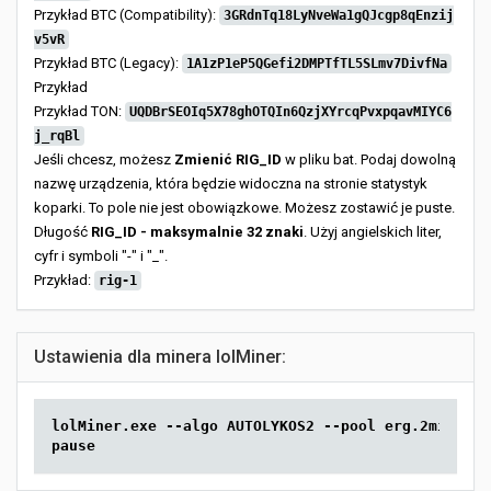
Przykład BTC (Compatibility):
3GRdnTq18LyNveWa1gQJcgp8qEnzij
v5vR
Przykład BTC (Legacy):
1A1zP1eP5QGefi2DMPTfTL5SLmv7DivfNa
Przykład
Przykład TON:
UQDBrSEOIq5X78ghOTQIn6QzjXYrcqPvxpqavMIYC6
j_rqBl
Jeśli chcesz, możesz
Zmienić RIG_ID
w pliku bat. Podaj dowolną
nazwę urządzenia, która będzie widoczna na stronie statystyk
koparki. To pole nie jest obowiązkowe. Możesz zostawić je puste.
Długość
RIG_ID - maksymalnie 32 znaki
. Użyj angielskich liter,
cyfr i symboli "-" i "_".
Przykład:
rig-1
Ustawienia dla minera lolMiner:
lolMiner.exe --algo AUTOLYKOS2 --pool erg.2miners.
pause