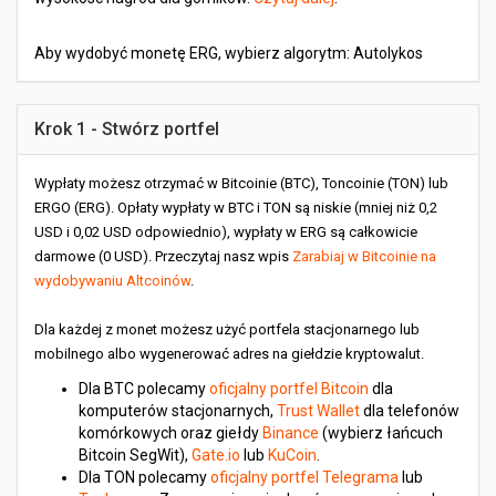
Aby wydobyć monetę ERG, wybierz algorytm: Autolykos
Krok 1 - Stwórz portfel
Wypłaty możesz otrzymać w Bitcoinie (BTC), Toncoinie (TON) lub
ERGO (ERG). Opłaty wypłaty w BTC i TON są niskie (mniej niż 0,2
USD i 0,02 USD odpowiednio), wypłaty w ERG są całkowicie
darmowe (0 USD). Przeczytaj nasz wpis
Zarabiaj w Bitcoinie na
wydobywaniu Altcoinów
.
Dla każdej z monet możesz użyć portfela stacjonarnego lub
mobilnego albo wygenerować adres na giełdzie kryptowalut.
Dla BTC polecamy
oficjalny portfel Bitcoin
dla
komputerów stacjonarnych,
Trust Wallet
dla telefonów
komórkowych oraz giełdy
Binance
(wybierz łańcuch
Bitcoin SegWit),
Gate.io
lub
KuCoin
.
Dla TON polecamy
oficjalny portfel Telegrama
lub