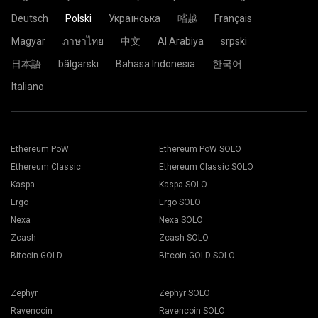
Deutsch
Polski
Українська
㗂越
Français
Magyar
ภาษาไทย
中文
Al Arabiya
srpski
日本語
bãlgarski
Bahasa Indonesia
한국어
Italiano
Ethereum PoW
Ethereum PoW SOLO
Ethereum Classic
Ethereum Classic SOLO
Kaspa
Kaspa SOLO
Ergo
Ergo SOLO
Nexa
Nexa SOLO
Zcash
Zcash SOLO
Bitcoin GOLD
Bitcoin GOLD SOLO
Zephyr
Zephyr SOLO
Ravencoin
Ravencoin SOLO