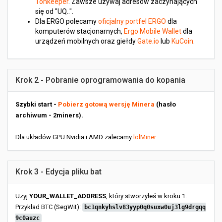
Tonkeeper
. Zawsze używaj adresów zaczynających
się od "UQ..".
Dla ERGO polecamy
oficjalny portfel ERGO
dla
komputerów stacjonarnych,
Ergo Mobile Wallet
dla
urządzeń mobilnych oraz giełdy
Gate.io
lub
KuCoin
.
Krok 2 - Pobranie oprogramowania do kopania
Szybki start -
Pobierz gotową wersję Minera
(hasło
archiwum - 2miners).
Dla układów GPU Nvidia i AMD zalecamy
lolMiner
.
Krok 3 - Edycja pliku bat
Użyj
YOUR_WALLET_ADDRESS
, który stworzyłeś w kroku 1.
Przykład BTC (SegWit):
bc1qnkyhslv83yyp0q0suxw0uj3lg9drgqq
9c0auzc