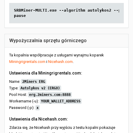
SRBMiner-MULTI.exe --algorithm autolykos2 --pool e
pause
Wypożyczalnia sprzętu górniczego
Ta kopalnia współpracuje z usługami wynajmu koparek
Miningrigrentals.com
i
Nicehash.com
.
Ustawienia dla Miningrigrentals.com:
Name:
2Miners ERG
Type:
Autolykos v2 (ERGO)
Pool Host:
erg.2miners.com:8888
Workername (-u):
YOUR_WALLET_ADDRESS
Password (-p):
x
Ustawienia dla Nicehash.com:
Zdarza się, że Nicehash przy wyjściu z testu kopalni pokazuje