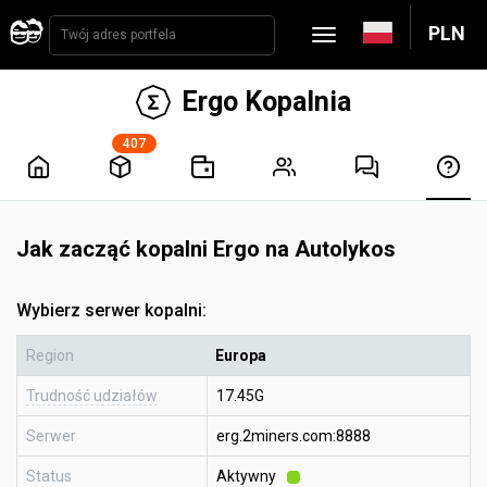
PLN
Ergo Kopalnia
407
Jak zacząć kopalni Ergo na Autolykos
Wybierz serwer kopalni:
Region
Europa
Trudność udziałów
17.45G
Serwer
erg.2miners.com:8888
Status
Aktywny