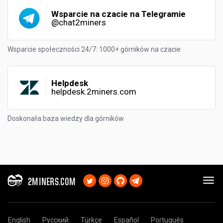
Wsparcie na czacie na Telegramie
@chat2miners
Wsparcie społeczności 24/7: 1000+ górników na czacie
Helpdesk
helpdesk.2miners.com
Doskonała baza wiedzy dla górników
2MINERS.COM
English
Русский
Türkçe
Español
Português