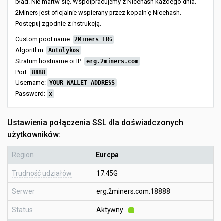
błąd. Nie martw się. Współpracujemy z Nicehash każdego dnia.
2Miners jest oficjalnie wspierany przez kopalnię Nicehash.
Postępuj zgodnie z instrukcją.
Custom pool name:
2Miners ERG
Algorithm:
Autolykos
Stratum hostname or IP:
erg.2miners.com
Port:
8888
Username:
YOUR_WALLET_ADDRESS
Password:
x
Ustawienia połączenia SSL dla doświadczonych
użytkowników:
Region
Europa
Trudność udziałów
17.45G
Serwer
erg.2miners.com:18888
Status
Aktywny