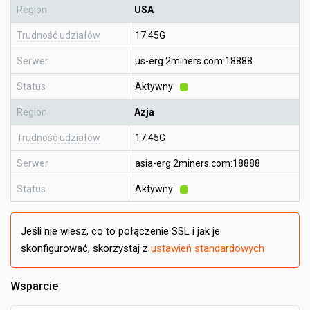
Region
USA
Trudność udziałów
17.45G
Serwer
us-erg.2miners.com:18888
Status
Aktywny
Region
Azja
Trudność udziałów
17.45G
Serwer
asia-erg.2miners.com:18888
Status
Aktywny
Jeśli nie wiesz, co to połączenie SSL i jak je
skonfigurować, skorzystaj z
ustawień standardowych
Wsparcie