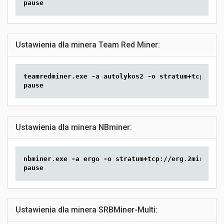
pause
Ustawienia dla minera Team Red Miner:
teamredminer.exe -a autolykos2 -o stratum+tcp://er
pause
Ustawienia dla minera NBminer:
nbminer.exe -a ergo -o stratum+tcp://erg.2miners.c
pause
Ustawienia dla minera SRBMiner-Multi: