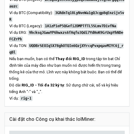
auzc
Ví dụ BTC (Compatibility):
3GRdnTq18LyNveWa1gQJcgp8qEnzijv5v
R
Ví dụ BTC (Legacy):
1A1zP1eP5QGefi2DMPTfTL5SLmv7DivfNa
Ví dụ ERG:
9hcksqJGwwYP6hwxzs6fAqfu3Qdi7YdHoK9GrUxpYhNDe
FCZrPh
Ví dụ TON:
UQDBrSEOIq5X78ghOTQIn6QzjXYrcqPvxpqavMIYC6j_r
qBl
Nếu bạn muốn, bạn có thể
Thay đổi RIG_ID
trong tập tin bat Chỉ
định tên của máy đào như bạn muốn nó được hiển thị trong trang
thống kê của thợ mỏ. Lĩnh vực này không bắt buộc. Bạn có thể để
trống.
Độ dài
RIG_ID - Tối đa 32 ký tự
. Sử dụng chữ cái, số và ký hiệu
tiếng Anh "-" và "_".
Ví dụ:
rig-1
Cài đặt cho Công cụ khai thác lolMiner: