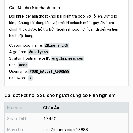
Cài đặt cho Nicehash.com:
Đôi khi Nicehash thoát khỏi bài kiểm tra pool với lỗi en. Đừng lo
lắng. Chúng tôi đang làm việc với Nicehash mỗi ngày. 2Miners
chính thức được hỗ trợ bởi Nicehash pool. Chỉ cần đi đến và tiến
hành đặt hàng.
Custom pool name:
2Miners ERG
Algorithm:
Autolykos
Stratum hostname or IP:
erg.2miners.com
Port:
8888
Username:
YOUR_WALLET_ADDRESS
Password:
x
Cài đặt kết nối SSL cho người dùng có kinh nghiệm:
Khu vực
Châu Âu
Share Diff
17.45G
Máy chủ
erg.2miners.com:18888