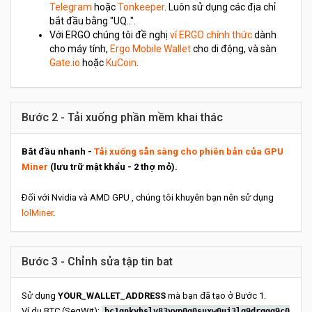
Telegram
hoặc
Tonkeeper
. Luôn sử dụng các địa chỉ
bắt đầu bằng "UQ..".
Với ERGO chúng tôi đề nghị
ví ERGO chính thức
dành
cho máy tính,
Ergo Mobile Wallet
cho di động, và sàn
Gate.io
hoặc
KuCoin
.
Bước 2 - Tải xuống phần mềm khai thác
Bắt đầu nhanh -
Tải xuống sẵn sàng cho phiên bản của GPU
Miner
(lưu trữ mật khẩu - 2 thợ mỏ).
Đối với Nvidia và AMD GPU , chúng tôi khuyên bạn nên sử dụng
lolMiner
.
Bước 3 - Chỉnh sửa tập tin bat
Sử dụng
YOUR_WALLET_ADDRESS
mà bạn đã tạo ở Bước 1.
Ví dụ BTC (SegWit):
bc1qnkyhslv83yyp0q0suxw0uj3lg9drgqq9c0