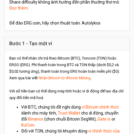
Share difficulty không ảnh hưởng đến phần thưởng thợ mỏ.
Đọc thêm
.
Để đào ERG coin, hãy chọn thuật toán: Autolykos
Bước 1 - Tạo một ví
Bạn có thể nhận chi trả theo Bitcoin (BTC), Toncoin (TON) hoặc
ERGO (ERG). Phí thanh toán trong BTC và TON thấp (dưới $0,2 và
$0,02 tương ứng), thanh toán trong ERG hoàn toàn miễn phí ($0).
Xem qua bài viết
Nhận Bitcoin từ Altcoin Mining
.
Với số tiền bạn có thể dùng máy tính hoặc ví di động để tạo địa chỉ
quy đổi tiền mã hoá.
Với BTC, chúng tôi đề nghị dùng
ví Bitcoin chính thức
dành cho máy tính,
Trust Wallet
cho di động, chuyển
đổi
Binance
(chọn chuỗi Bitcoin SegWit),
Gate.io
or
KuCoin
.
Đối với TON, chúng tôi khuyên dùng
ví chính thức của