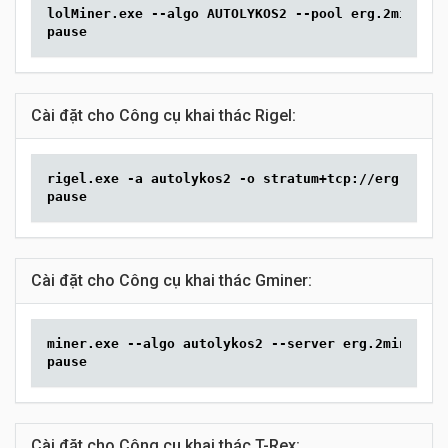
lolMiner.exe --algo AUTOLYKOS2 --pool erg.2miners.
pause
Cài đặt cho Công cụ khai thác Rigel:
rigel.exe -a autolykos2 -o stratum+tcp://erg.2mine
pause
Cài đặt cho Công cụ khai thác Gminer:
miner.exe --algo autolykos2 --server erg.2miners.c
pause
Cài đặt cho Công cụ khai thác T-Rex: