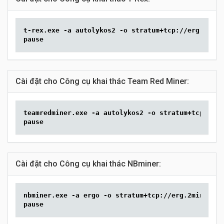
t-rex.exe -a autolykos2 -o stratum+tcp://erg.2mine
pause
Cài đặt cho Công cụ khai thác Team Red Miner:
teamredminer.exe -a autolykos2 -o stratum+tcp://er
pause
Cài đặt cho Công cụ khai thác NBminer:
nbminer.exe -a ergo -o stratum+tcp://erg.2miners.c
pause