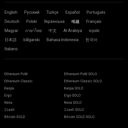
English
Русский
Türkçe
Español
Português
Deutsch
Polski
Українська
㗂越
Français
Magyar
ภาษาไทย
中文
Al Arabiya
srpski
日本語
bãlgarski
Bahasa Indonesia
한국어
Italiano
Ethereum PoW
Ethereum PoW SOLO
Ethereum Classic
Ethereum Classic SOLO
Kaspa
Kaspa SOLO
Ergo
Ergo SOLO
Nexa
Nexa SOLO
Zcash
Zcash SOLO
Bitcoin GOLD
Bitcoin GOLD SOLO