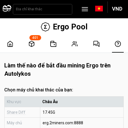
VND
Ergo Pool
401
Làm thế nào để bắt đầu mining Ergo trên
Autolykos
Chọn máy chủ khai thác của bạn:
Khu vực
Châu Âu
Share Diff
17.45G
Máy chủ
erg.2miners.com:8888