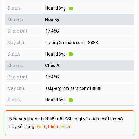
Status
Hoạt động
Khu vực
Hoa Kỳ
Share Diff
17.45G
Máy chủ
us-erg.2miners.com:18888
Status
Hoạt động
Khu vực
Châu Á
Share Diff
17.45G
Máy chủ
asia-erg.2miners.com:18888
Status
Hoạt động
Nếu bạn không biết kết nối SSL là gì và cách thiết lập nó,
hãy sử dụng
cài đặt tiêu chuẩn