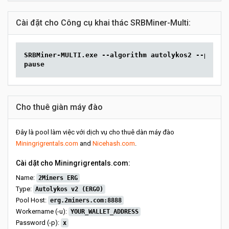
Cài đặt cho Công cụ khai thác SRBMiner-Multi:
SRBMiner-MULTI.exe --algorithm autolykos2 --pool e
pause
Cho thuê giàn máy đào
Đây là pool làm việc với dịch vụ cho thuê dàn máy đào
Miningrigrentals.com
and
Nicehash.com
.
Cài dặt cho Miningrigrentals.com:
Name:
2Miners ERG
Type:
Autolykos v2 (ERGO)
Pool Host:
erg.2miners.com:8888
Workername (-u):
YOUR_WALLET_ADDRESS
Password (-p):
x