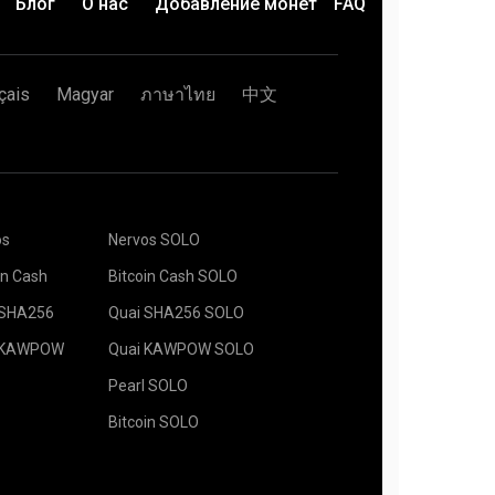
rs и европейский сервер EU.
Блог
О нас
Добавление монет
FAQ
воего Ethereum кошелька и вставьте его в
менить (Apply).
создана и отправлена на ваш риг. Майнинг
втоматически.
çais
Magyar
ภาษาไทย
中文
rs, вы все настроили, ура!
Pool.
os
Nervos SOLO
его кошелька в графу Address, назовите его
 графе Name, нажмите кнопку Create.
in Cash
Bitcoin Cash SOLO
rs для майнинга, во всплывающем окне
у для майнинга. Рекомендованные
 к вам сервер, если вы находите в России -
йти в разделе "
Как начать?
". Нажмите кнопку
 SHA256
Quai SHA256 SOLO
 KAWPOW
Quai KAWPOW SOLO
Workers.
ы и нажмите кнопку Mining.
Pearl SOLO
Bitcoin SOLO