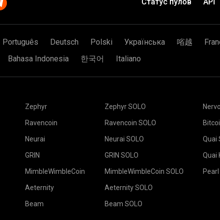
Выберите пул 2Mine
Статус пулов
API
жим у вас 1 видеокарта, а
Скопируйте адрес с
у, что у вас 1 кубик, а у
Password: x
поле Wallet.
Нажмите кнопку При
%, к сожалению так
бик по одному разу и
например:
Конфигурация была 
ашего друга шансов
S.RIG_ID:16060
должен начаться а
но это совершенно не
Português
Deutsch
Polski
Українська
㗂越
Fran
кое майнинг? Удача в
Риг майнит на 2Mine
оложим, что награда за
чу в майнинге.
 пул и найти блок, а
Bahasa Indonesia
한국어
Italiano
р:
го (вознаграждение)!
у — 90$; а можете искать
Нажмите на раздел 
денный блок! В идеальном
ни, чем с другом в пуле,
ning Pools – How to Catch
Zephyr
Zephyr SOLO
Nerv
Вставьте адрес ваш
как вам захочется в
Ravencoin
Ravencoin SOLO
Bitco
Выберите пул 2Mine
Выберите программ
выберите ближайший
программы можно на
Neurai
Neurai SOLO
Quai
выбирайте EU.
Save.
GRIN
GRIN SOLO
Quai
Зайдите на вкладку 
Выберите свои ферм
t
MimbleWimbleCoin
MimbleWimbleCoin SOLO
Pearl
Aeternity
Aeternity SOLO
ми приложениями для
oid:
Beam
Beam SOLO
как его настроить,