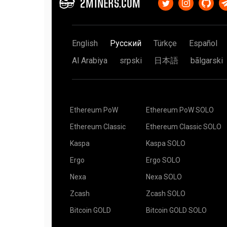
2MINERS.COM
мир, но смысл от этого не меняется. Предполо
сверхестественного.
kawpowminer (RVN)
у вашего друга 9 видеокарт, это равноценно том
Мы видели удачу и 800% и 1000% и даже 1500
вашего друга 9 кубиков. Вы кидаете каждый ку
Добавьте stratum+tls:// перед адресом пула, 
бывает.
пытаетесь выкинуть 6. Понятное дело, что у в
kawpowminer -U -P stratum+tls://YOUR_ADDRES
выкинуть 6 намного больше (в 9 раз больше), 
English
Русский
Türkçe
Español
Рекомендуем ознакомиться со статьей
Что та
XMR-Stak (Monero)
значит, что вы не можете его обыграть. Предп
майнинге
, в ней прекрасно рассказано про уда
блок — 100$. Вы можете объединится с другом в
Al Arabiya
srpski
日本語
bãlgarski
Используйте "use_tls": true параметр, наприме
Майню 10 (несколько) часов, не получил ниче
потом честно поделить награду: вам — 10$, ем
{
блок сами, тогда вы получите все 100$ за най
"pool_list": [
мире это должно занять в 10 раз больше време
{
но наш мир не идеален…
"pool_address": "xmr.2miners.com:12222",
"wallet_address": "YOUR_ADDRESS",
Читать статью на английском целиком
Solo Mi
Ethereum PoW
Ethereum PoW SOLO
"rig_id": "RIG_ID",
Your Luck
"pool_password": "x",
Ethereum Classic
Ethereum Classic SOLO
"use_nicehash": false,
Kaspa
Kaspa SOLO
"use_tls": true,
"tls_fingerprint": "",
Ergo
Ergo SOLO
"pool_weight": 1
Telegram-бот для мониторинга:
Pool2MinersBo
}
Nexa
Nexa SOLO
],
"currency": "monero"
Zcash
Zcash SOLO
}
Вы также можете воспользоваться сторонни
мониторинга, которые доступны для iOS и Andr
Bitcoin GOLD
Bitcoin GOLD SOLO
Если вы не знаете что такое SSL соединение и 
используйте стандартные настройки.
CoinDash