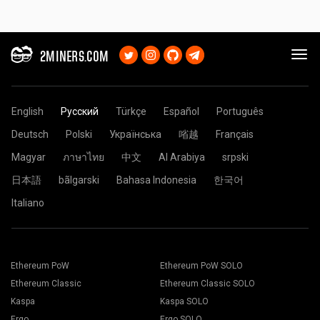
2MINERS.COM
English
Русский
Türkçe
Español
Português
Deutsch
Polski
Українська
㗂越
Français
Magyar
ภาษาไทย
中文
Al Arabiya
srpski
日本語
bãlgarski
Bahasa Indonesia
한국어
Italiano
Ethereum PoW
Ethereum PoW SOLO
Ethereum Classic
Ethereum Classic SOLO
Kaspa
Kaspa SOLO
Ergo
Ergo SOLO