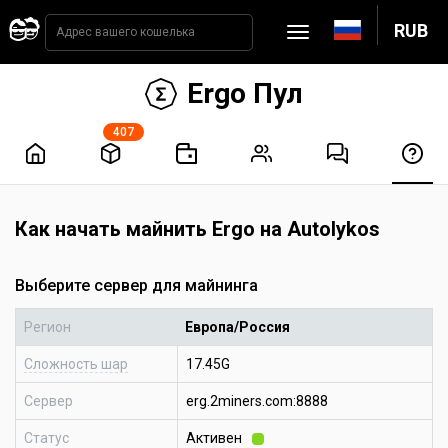
RUB
Ergo Пул
407
Как начать майнить Ergo на Autolykos
Выберите сервер для майнинга
Регион
Европа/Россия
Сложность шар
17.45G
Сервер
erg.2miners.com:8888
Статус
Активен