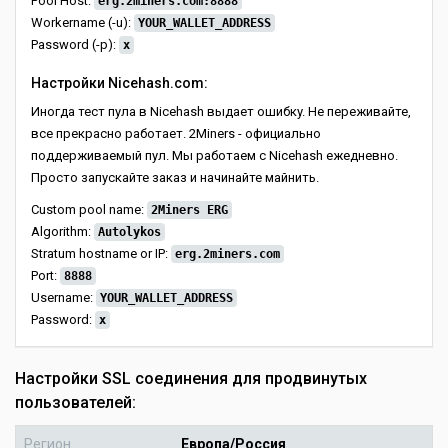
Pool Host:
erg.2miners.com:8888
Workername (-u):
YOUR_WALLET_ADDRESS
Password (-p):
x
Настройки Nicehash.com:
Иногда тест пула в Nicehash выдает ошибку. Не переживайте,
все прекрасно работает. 2Miners - официально
поддерживаемый пул. Мы работаем с Nicehash ежедневно.
Просто запускайте заказ и начинайте майнить.
Custom pool name:
2Miners ERG
Algorithm:
Autolykos
Stratum hostname or IP:
erg.2miners.com
Port:
8888
Username:
YOUR_WALLET_ADDRESS
Password:
x
Настройки SSL соединения для продвинутых
пользователей:
Регион
Европа/Россия