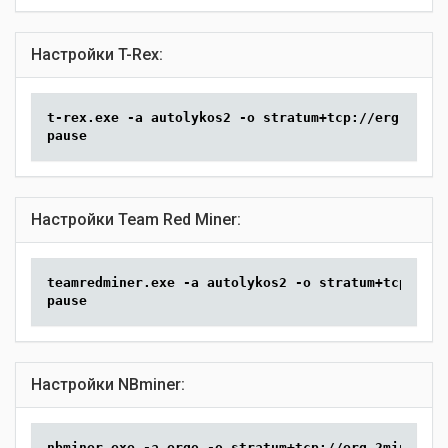
Настройки T-Rex:
t-rex.exe -a autolykos2 -o stratum+tcp://erg.2mine
pause
Настройки Team Red Miner:
teamredminer.exe -a autolykos2 -o stratum+tcp://er
pause
Настройки NBminer:
nbminer.exe -a ergo -o stratum+tcp://erg.2miners.c