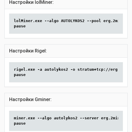
Настройки lolMiner:
lolMiner.exe --algo AUTOLYKOS2 --pool erg.2miners.
pause
Настройки Rigel:
rigel.exe -a autolykos2 -o stratum+tcp://erg.2mine
pause
Настройки Gminer:
miner.exe --algo autolykos2 --server erg.2miners.c
pause