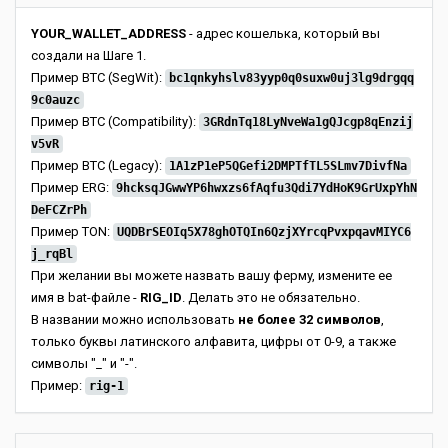
YOUR_WALLET_ADDRESS
- адрес кошелька, который вы
создали на Шаге 1.
Пример BTC (SegWit):
bc1qnkyhslv83yyp0q0suxw0uj3lg9drgqq
9c0auzc
Пример BTC (Compatibility):
3GRdnTq18LyNveWa1gQJcgp8qEnzij
v5vR
Пример BTC (Legacy):
1A1zP1eP5QGefi2DMPTfTL5SLmv7DivfNa
Пример ERG:
9hcksqJGwwYP6hwxzs6fAqfu3Qdi7YdHoK9GrUxpYhN
DeFCZrPh
Пример TON:
UQDBrSEOIq5X78ghOTQIn6QzjXYrcqPvxpqavMIYC6
j_rqBl
При желании вы можете назвать вашу ферму, измените ее
имя в bat-файле -
RIG_ID
. Делать это не обязательно.
В названии можно использовать
не более 32 символов
,
только буквы латинского алфавита, цифры от 0-9, а также
символы "_" и "-".
Пример:
rig-1