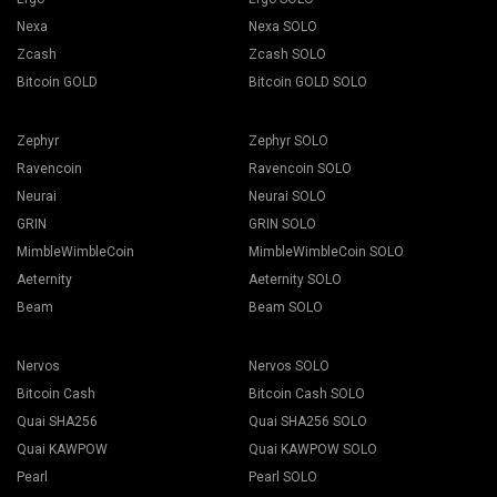
Nexa
Nexa SOLO
Zcash
Zcash SOLO
Bitcoin GOLD
Bitcoin GOLD SOLO
Zephyr
Zephyr SOLO
Ravencoin
Ravencoin SOLO
Neurai
Neurai SOLO
GRIN
GRIN SOLO
MimbleWimbleCoin
MimbleWimbleCoin SOLO
Aeternity
Aeternity SOLO
Beam
Beam SOLO
Nervos
Nervos SOLO
Bitcoin Cash
Bitcoin Cash SOLO
Quai SHA256
Quai SHA256 SOLO
Quai KAWPOW
Quai KAWPOW SOLO
Pearl
Pearl SOLO