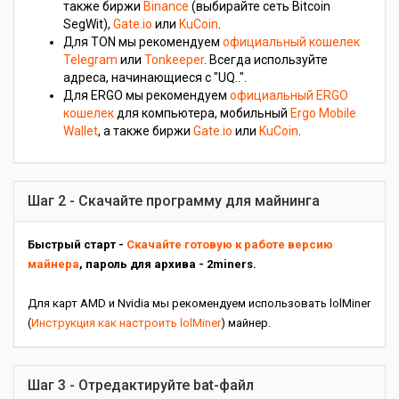
также биржи
Binance
(выбирайте сеть Bitcoin
SegWit),
Gate.io
или
KuCoin
.
Для TON мы рекомендуем
официальный кошелек
Telegram
или
Tonkeeper
. Всегда используйте
адреса, начинающиеся с "UQ..".
Для ERGO мы рекомендуем
официальный ERGO
кошелек
для компьютера, мобильный
Ergo Mobile
Wallet
, а также биржи
Gate.io
или
KuCoin
.
Шаг 2 - Скачайте программу для майнинга
Быстрый старт -
Скачайте готовую к работе версию
майнера
, пароль для архива - 2miners.
Для карт AMD и Nvidia мы рекомендуем использовать lolMiner
(
Инструкция как настроить lolMiner
) майнер.
Шаг 3 - Отредактируйте bat-файл